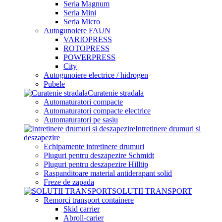
Seria Magnum
Seria Mini
Seria Micro
Autogunoiere FAUN
VARIOPRESS
ROTOPRESS
POWERPRESS
City
Autogunoiere electrice / hidrogen
Pubele
Curatenie stradala
Automaturatori compacte
Automaturatori compacte electrice
Automaturatori pe sasiu
Intretinere drumuri si
deszapezire
Echipamente intretinere drumuri
Pluguri pentru deszapezire Schmidt
Pluguri pentru deszapezire Hilltip
Raspanditoare material antiderapant solid
Freze de zapada
SOLUTII TRANSPORT
Remorci transport containere
Skid carrier
Abroll-carier