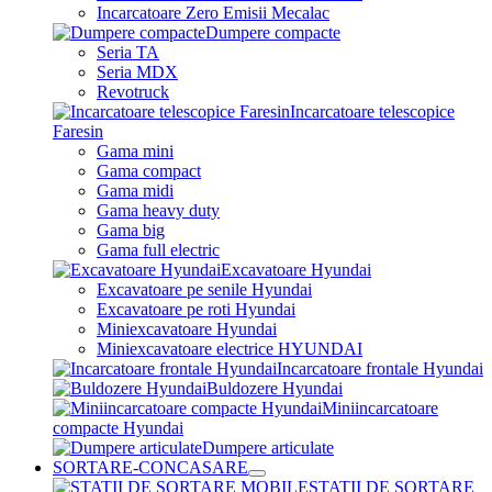
Incarcatoare Zero Emisii Mecalac
Dumpere compacte
Seria TA
Seria MDX
Revotruck
Incarcatoare telescopice
Faresin
Gama mini
Gama compact
Gama midi
Gama heavy duty
Gama big
Gama full electric
Excavatoare Hyundai
Excavatoare pe senile Hyundai
Excavatoare pe roti Hyundai
Miniexcavatoare Hyundai
Miniexcavatoare electrice HYUNDAI
Incarcatoare frontale Hyundai
Buldozere Hyundai
Miniincarcatoare
compacte Hyundai
Dumpere articulate
SORTARE-CONCASARE
STATII DE SORTARE