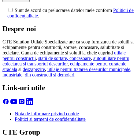
Sunt de acord cu prelucrarea datelor mele conform
Politicii de
confidențialitate
.
Despre noi
CTE Solution Utilaje Specializate are ca scop furnizarea de solutii si
echipamente pentru constructii, sortare, concasare, salubritate si
reciclare. Gama de echipamente si solutii la cheie cuprind
utilaje
pentru constructii
,
statii de sortare, concasoare
,
autoutilitare pentru
colectarea si transportul deseurilor
,
echipamente pentru curatenie
stradala
si
deszapezire
,
utilaje pentru tratarea deseurilor municipale,
industriale, din constructii si demolari
.
Link-uri utile
Nota de informare privind cookie
Politici si termeni de confidentialitate
CTE Group