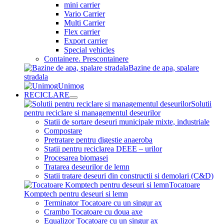
mini carrier
Vario Carrier
Multi Carrier
Flex carrier
Export carrier
Special vehicles
Containere. Prescontainere
Bazine de apa, spalare
stradala
Unimog
RECICLARE
Solutii
pentru reciclare si managementul deseurilor
Statii de sortare deseuri municipale mixte, industriale
Compostare
Pretratare pentru digestie anaeroba
Statii pentru reciclarea DEEE – urilor
Procesarea biomasei
Tratarea deseurilor de lemn
Statii tratare deseuri din constructii si demolari (C&D)
Tocatoare
Komptech pentru deseuri si lemn
Terminator Tocatoare cu un singur ax
Crambo Tocatoare cu doua axe
Equalizor Tocatoare cu un singur ax