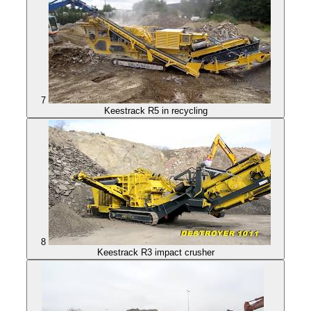
7
Keestrack R5 in recycling
8
Keestrack R3 impact crusher