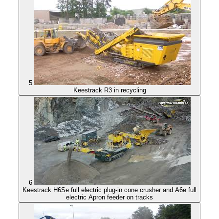
5
Keestrack R3 in recycling
6
Keestrack H6Se full electric plug-in cone crusher and A6e full
electric Apron feeder on tracks