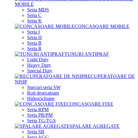
MOBILE
Seria MDS
Seria C
Seria K
CONCASOARE MOBILE
Seria I
Seria H
Seria B
Seria R
TUNURI ANTIPRAF
Light Duty
Heavy Duty
Special Duty
RECUPERATOARE DE
NISIP
Snecuri seria SW
Roti desecatoare
Hidrocicloane
CONCASOARE FIXE
Seria RPM
Seria PB/PM
Seria TG/TGS
SPALARE AGREGATE
Seria SB
Seria AGG