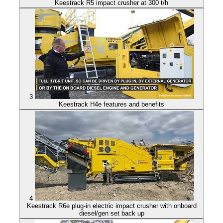
Keestrack R5 impact crusher at 300 t/h
3
Keestrack H4e features and benefits
4
Keestrack R6e plug-in electric impact crusher with onboard
diesel/gen set back up