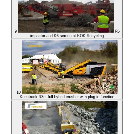
9
R6
impactor and K6 screen at KOK Recycling
10
Keestrack R3e, full hybrid crusher with plug-in function